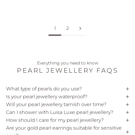
(5.0)
1
2
Everything you need to know
PEARL JEWELLERY FAQS
What type of pearls do you use?
Is your pearl jewellery waterproof?
Will your pearl jewellery tarnish over time?
Can I shower with Luisa Luxe pearl jewellery?
How should I care for my pearl jewellery?
Are your gold pearl earrings suitable for sensitive