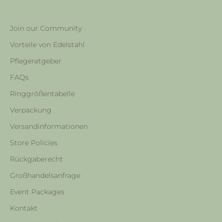
Join our Community
Vorteile von Edelstahl
Pflegeratgeber
FAQs
Ringgrößentabelle
Verpackung
Versandinformationen
Store Policies
Rückgaberecht
Großhandelsanfrage
Event Packages
Kontakt